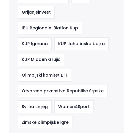
Grijanjeinvest
IBU Regionalni Biatlon Kup
KUP Igmana
KUP Jahorinska bajka
KUP Mladen Grujić
Olimpijski komitet BiH
Otvoreno prvenstvo Republike Srpske
Svi na snijeg
Women4Sport
Zimske olimpijske igre