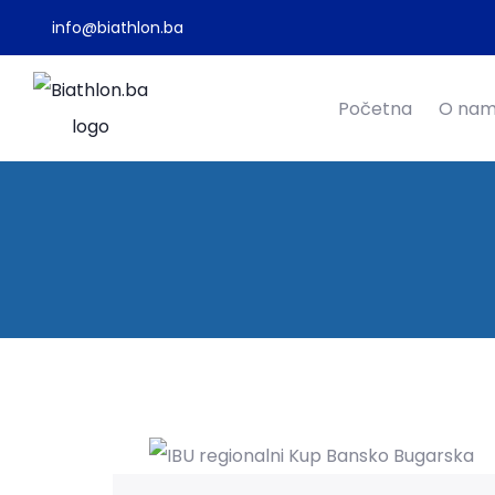
info@biathlon.ba
Početna
O na