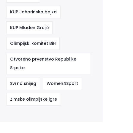
KUP Jahorinska bajka
KUP Mladen Grujić
Olimpijski komitet BiH
Otvoreno prvenstvo Republike
Srpske
Svi na snijeg
Women4Sport
Zimske olimpijske igre