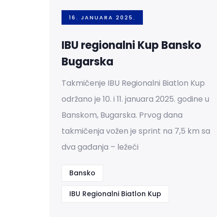
16. JANUARA 2025.
IBU regionalni Kup Bansko
Bugarska
Takmičenje IBU Regionalni Biatlon Kup
održano je 10. i 11. januara 2025. godine u
Banskom, Bugarska. Prvog dana
takmičenja vožen je sprint na 7,5 km sa
dva gađanja – ležeći
Bansko
IBU Regionalni Biatlon Kup