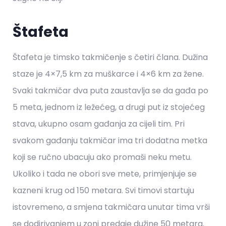
Štafeta
Štafeta je timsko takmičenje s četiri člana. Dužina
staze je 4×7,5 km za muškarce i 4×6 km za žene.
Svaki takmičar dva puta zaustavlja se da gađa po
5 meta, jednom iz ležećeg, a drugi put iz stojećeg
stava, ukupno osam gađanja za cijeli tim. Pri
svakom gađanju takmičar ima tri dodatna metka
koji se ručno ubacuju ako promaši neku metu.
Ukoliko i tada ne obori sve mete, primjenjuje se
kazneni krug od 150 metara. Svi timovi startuju
istovremeno, a smjena takmičara unutar tima vrši
se dodirivanjem u zoni predaje dužine 50 metara.