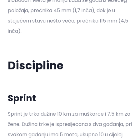
slobodan. Meta je manja kada se gađa iz ležećeg
položaja, prečnika 45 mm (1,7 inča), dok je u
stojećem stavu nešto veća, prečnika 115 mm (4,5
inča).
Discipline
Sprint
Sprint je trka dužine 10 km za muškarce i 7,5 km za
žene. Dužina trke je ispresijecana s dva gađanja, pri
svakom gađanju ima 5 meta, ukupno 10 u cijeloj