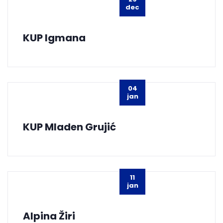
dec
KUP Igmana
04
jan
KUP Mladen Grujić
11
jan
Alpina Žiri