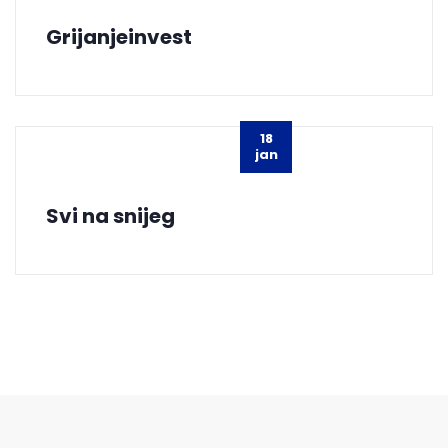
Grijanjeinvest
18
jan
Svi na snijeg