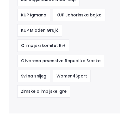
KUP Igmana
KUP Jahorinska bajka
KUP Mladen Grujić
Olimpijski komitet BiH
Otvoreno prvenstvo Republike Srpske
Svi na snijeg
Women4Sport
Zimske olimpijske igre