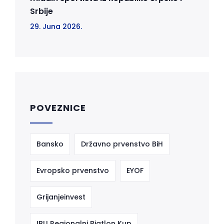
Srbije
29. Juna 2026.
POVEZNICE
Bansko
Državno prvenstvo BiH
Evropsko prvenstvo
EYOF
Grijanjeinvest
IBU Regionalni Biatlon Kup