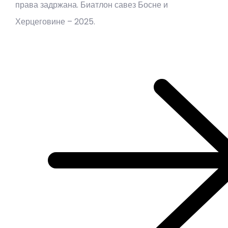
права задржана. Биатлон савез Босне и
Херцеговине – 2025.