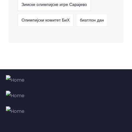
Зимске олимпијске игре Сарајево
Олимпијски комитет БиХ
биатлон дан
Kontakt