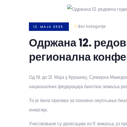
Bez kategorije
12. MAJA 2025.
Одржана 12. редо
регионална конфе
Од 19. до 21. Маја у Крушеву, Сјеверна Макед
националних федерација биатлон земаља рег
То је била прилика за поновно окупљање биат
енергије.
Учествовале су делегације из 11 земаља, уз 