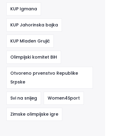
KUP Igmana
KUP Jahorinska bajka
KUP Mladen Grujić
Olimpijski komitet BiH
Otvoreno prvenstvo Republike
Srpske
Svi na snijeg
Women4Sport
Zimske olimpijske igre