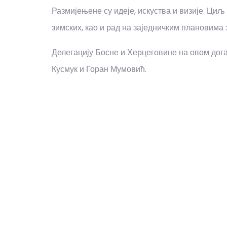
Размијењене су идеје, искуства и визије. Циљ
зимских, као и рад на заједничким плановима 
Делегацију Босне и Херцеговине на овом дог
Кусмук и Горан Мумовић.