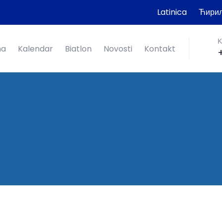
Latinica
Ћири
K
ma
Kalendar
Biatlon
Novosti
Kontakt