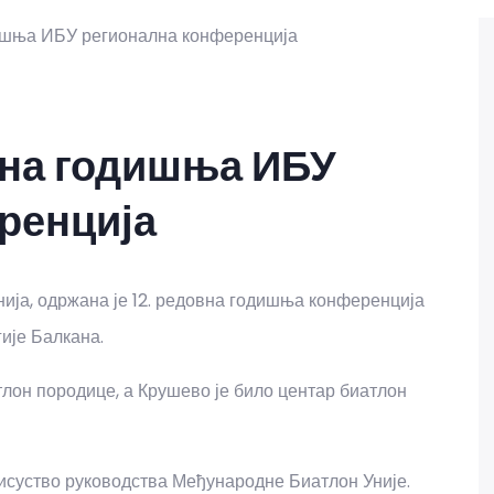
вна годишња ИБУ
ренција
онија, одржана је 12. редовна годишња конференција
ије Балкана.
лон породице, а Крушево је било центар биатлон
присуство руководства Међународне Биатлон Уније.