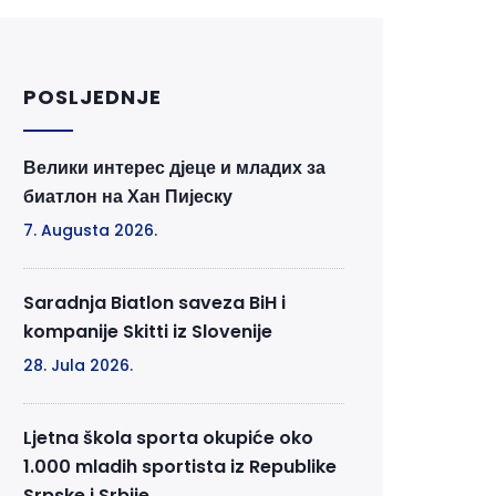
POSLJEDNJE
Велики интерес дјеце и младих за
биатлон на Хан Пијеску
7. Augusta 2026.
Saradnja Biatlon saveza BiH i
kompanije Skitti iz Slovenije
28. Jula 2026.
Ljetna škola sporta okupiće oko
1.000 mladih sportista iz Republike
Srpske i Srbije