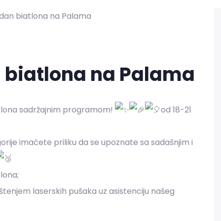
 biatlona na Palama
atlona sadržajnim programom!
od 18-21
rije imaćete priliku da se upoznate sa sadašnjim i
lona;
ištenjem laserskih pušaka uz asistenciju našeg