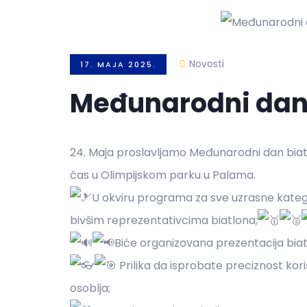
Novosti
17. MAJA 2025.
Međunarodni dan
24. Maja proslavljamo Međunarodni dan bi
čas u Olimpijskom parku u Palama.
U okviru programa za sve uzrasne katego
bivšim reprezentativcima biatlona;
Biće organizovana prezentacija biat
Prilika da isprobate preciznost kor
osoblja;