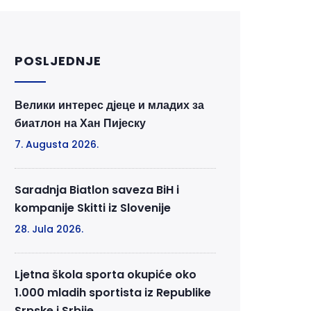
POSLJEDNJE
Велики интерес дјеце и младих за
биатлон на Хан Пијеску
7. Augusta 2026.
Saradnja Biatlon saveza BiH i
kompanije Skitti iz Slovenije
28. Jula 2026.
Ljetna škola sporta okupiće oko
1.000 mladih sportista iz Republike
Srpske i Srbije