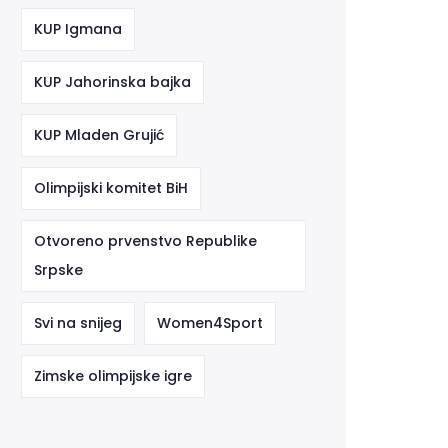
KUP Igmana
KUP Jahorinska bajka
KUP Mladen Grujić
Olimpijski komitet BiH
Otvoreno prvenstvo Republike
Srpske
Svi na snijeg
Women4Sport
Zimske olimpijske igre