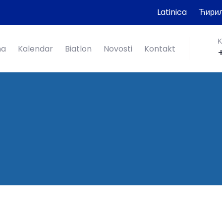
Latinica
Ћири
K
ma
Kalendar
Biatlon
Novosti
Kontakt