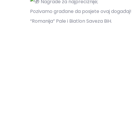
Nagrade za najpreciznije;
Pozivamo građane da posjete ovaj događaj
“Romanija” Pale i Biatlon Saveza BiH.