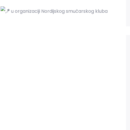
!
u organizaciji Nordijskog smučarskog kluba