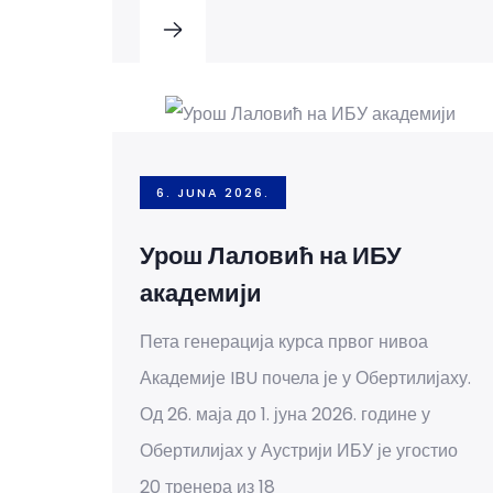
6. JUNA 2026.
Урош Лаловић на ИБУ
академији
Пета генерација курса првог нивоа
Академије IBU почела је у Обертилијаху.
Од 26. маја до 1. јуна 2026. године у
Обертилијах у Аустрији ИБУ је угостио
20 тренера из 18