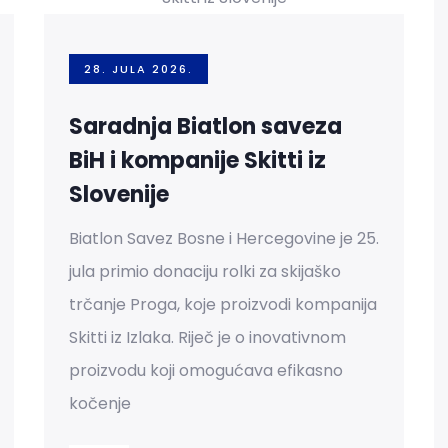
28. JULA 2026.
Saradnja Biatlon saveza
BiH i kompanije Skitti iz
Slovenije
Biatlon Savez Bosne i Hercegovine je 25.
jula primio donaciju rolki za skijaško
trčanje Proga, koje proizvodi kompanija
Skitti iz Izlaka. Riječ je o inovativnom
proizvodu koji omogućava efikasno
kočenje