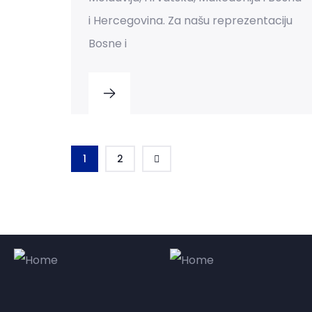
i Hercegovina. Za našu reprezentaciju
Bosne i
1
2