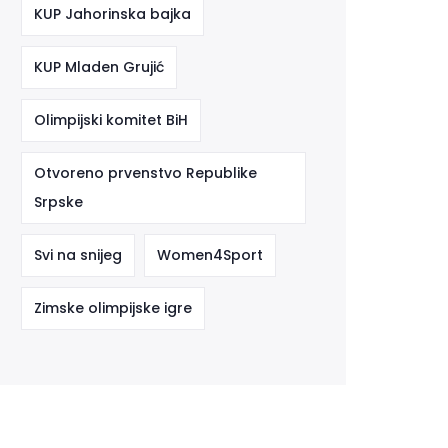
KUP Jahorinska bajka
KUP Mladen Grujić
Olimpijski komitet BiH
Otvoreno prvenstvo Republike
Srpske
Svi na snijeg
Women4Sport
Zimske olimpijske igre