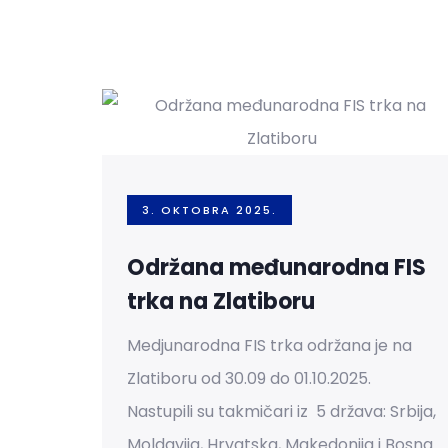
3. OKTOBRA 2025.
Održana međunarodna FIS
trka na Zlatiboru
Medjunarodna FIS trka održana je na
Zlatiboru od 30.09 do 01.10.2025.
Nastupili su takmičari iz 5 država: Srbija,
Moldavija, Hrvatska, Makedonija i Bosna