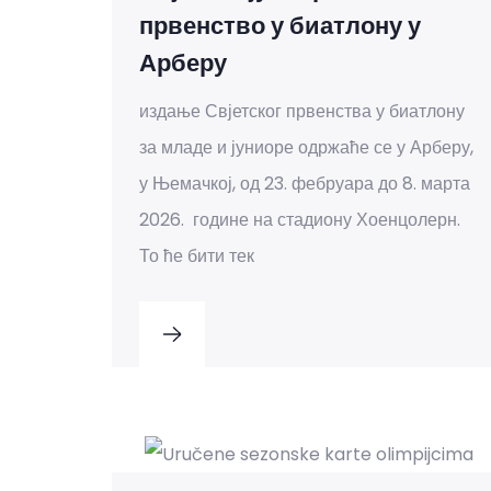
првенство у биатлону у
Арберу
издање Свјетског првенства у биатлону
за младе и јуниоре одржаће се у Арберу,
у Њемачкој, од 23. фебруара до 8. марта
2026. године на стадиону Хоенцолерн.
То ће бити тек