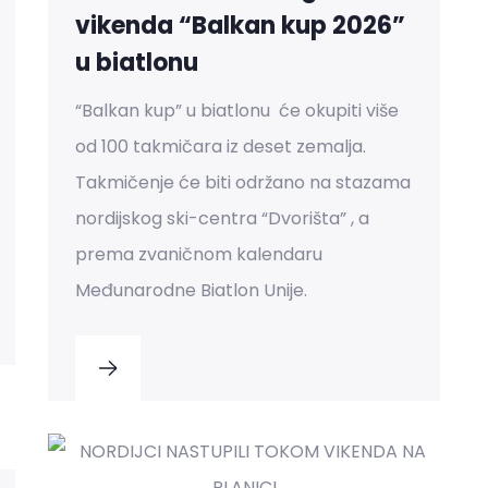
vikenda “Balkan kup 2026”
u biatlonu
“Balkan kup” u biatlonu će okupiti više
od 100 takmičara iz deset zemalja.
Takmičenje će biti održano na stazama
nordijskog ski-centra “Dvorišta” , a
prema zvaničnom kalendaru
Međunarodne Biatlon Unije.