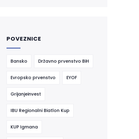
POVEZNICE
Bansko
Državno prvenstvo BiH
Evropsko prvenstvo
EYOF
Grijanjeinvest
IBU Regionalni Biatlon Kup
KUP Igmana