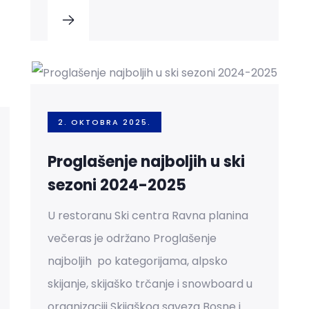
2. OKTOBRA 2025.
Proglašenje najboljih u ski
sezoni 2024-2025
U restoranu Ski centra Ravna planina
večeras je održano Proglašenje
najboljih po kategorijama, alpsko
skijanje, skijaško trčanje i snowboard u
organizaciji Skijaškog saveza Bosne i