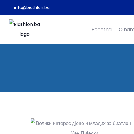
info@biathlon.ba
Početna
O na