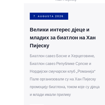
7. AUGUSTA 2026.
Велики интерес дјеце и
младих за биатлон на Хан
Пијеску
Биатлон савез Босне и Херцеговине,
Биатлон савез Републике Српске и
Нордијски смучарски клуб „Романија“
Пале организовали су на Хан Пијеску
промоцију биатлона, током које су дјеца
и млади имали прилику