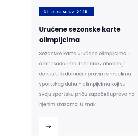
31. DECEMBRA 2025.
Uručene sezonske karte
olimpijcima
Sezonske karte uručene olimpijcima –
ambasadorima Jahorine Jahorina je
danas bila domaćin pravim simbolima
sportskog duha – olimpijcima koji su
svoju sportsku priču započeli upravo na
njenim stazama. U znak