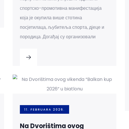
спортско-промотивна манифестација
која је окупила више стотина
посјетилаца, љубитеља спорта, дјеце и
породица. Догађај су организовали
11. FEBRUARA 2026.
Na Dvorištima ovog