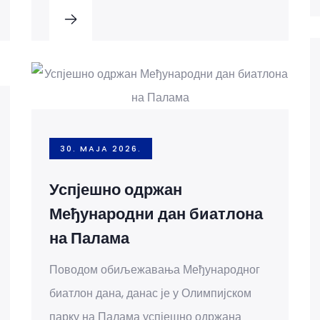
30. MAJA 2026.
Успјешно одржан
Међународни дан биатлона
на Палама
Поводом обиљежавања Међународног
биатлон дана, данас је у Олимпијском
парку на Палама успјешно одржана