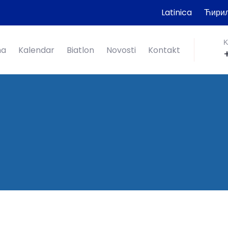
Latinica
Ћири
K
ma
Kalendar
Biatlon
Novosti
Kontakt