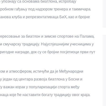
 упознају са основама биатлона, испробају
пробном гађању под надзором тренера и такмичара.
анова клуба и репрезентативаца БиХ, као и бројне
тересовање за биатлон и зимске спортове на Палама,
 и смучарску традицију. Најуспјешнијим учесницима у
игодне награде, док су се бројни посјетиоци први пут
ом и атмосфером, истичући да је Међународни
у један од центара развоја биатлона у Босни и
у важан корак у популаризацији спорта међу
ца које ће наставити богату традицију овог краја.