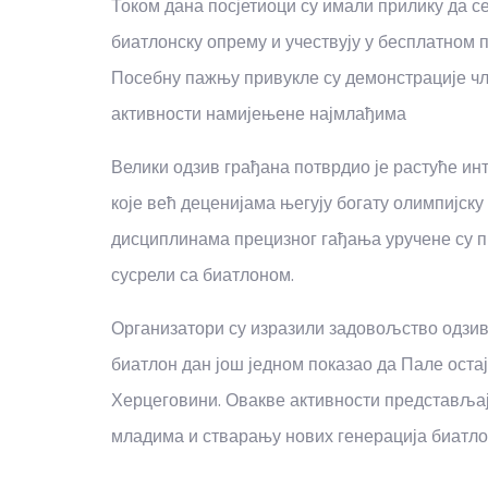
Током дана посјетиоци су имали прилику да се
биатлонску опрему и учествују у бесплатном 
Посебну пажњу привукле су демонстрације чл
активности намијењене најмлађима
Велики одзив грађана потврдио је растуће ин
које већ деценијама његују богату олимпијску
дисциплинама прецизног гађања уручене су пр
сусрели са биатлоном.
Организатори су изразили задовољство одзив
биатлон дан још једном показао да Пале остај
Херцеговини. Овакве активности представљај
младима и стварању нових генерација биатлона