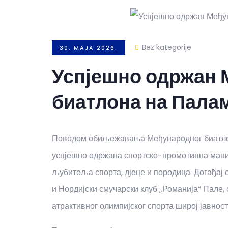
Bez kategorije
30. MAJA 2026.
Успјешно одржан 
биатлона на Пала
Поводом обиљежавања Међународног биатлон 
успјешно одржана спортско-промотивна маниф
љубитеља спорта, дјеце и породица. Догађај
и Нордијски смучарски клуб „Романија“ Пале
атрактивног олимпијског спорта широј јавност