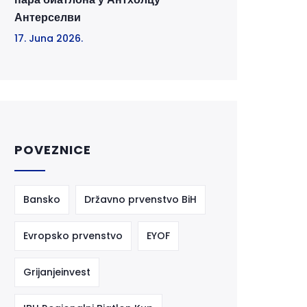
Антерселви
17. Juna 2026.
POVEZNICE
Bansko
Državno prvenstvo BiH
Evropsko prvenstvo
EYOF
Grijanjeinvest