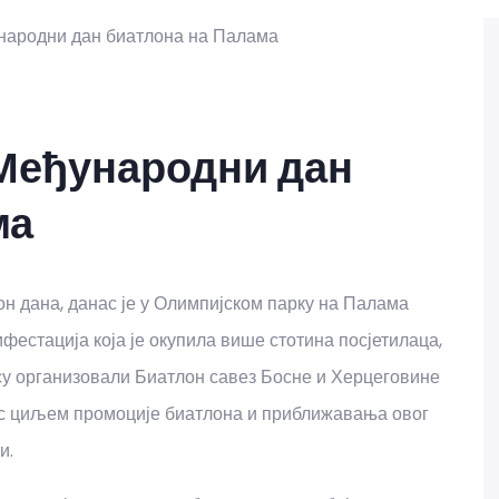
Међународни дан
ма
дана, данас је у Олимпијском парку на Палама
естација која је окупила више стотина посјетилаца,
 су организовали Биатлон савез Босне и Херцеговине
, с циљем промоције биатлона и приближавања овог
и.