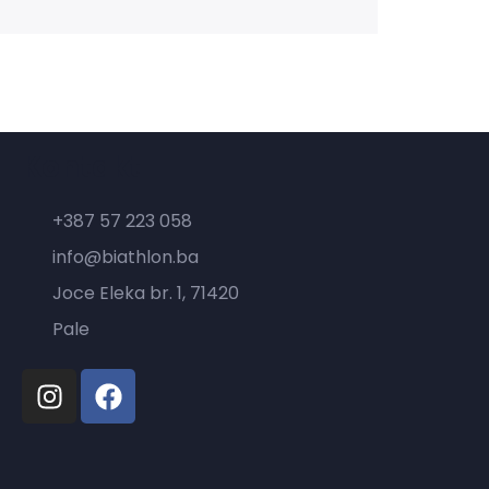
Kontakt
+387 57 223 058
info@biathlon.ba
Joce Eleka br. 1, 71420
Pale