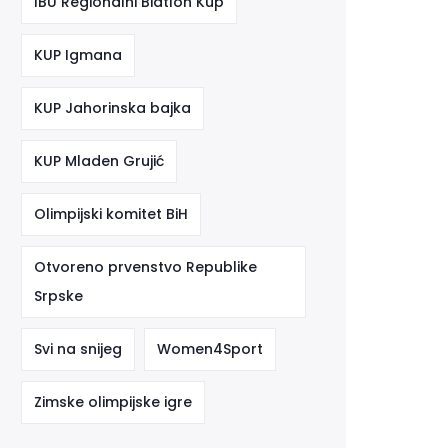
IBU Regionalni Biatlon Kup
KUP Igmana
KUP Jahorinska bajka
KUP Mladen Grujić
Olimpijski komitet BiH
Otvoreno prvenstvo Republike
Srpske
Svi na snijeg
Women4Sport
Zimske olimpijske igre