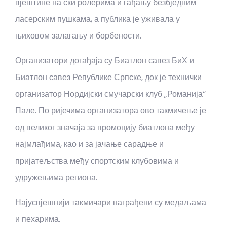
вјештине на ски ролерима и гађању безбједним
ласерским пушкама, а публика је уживала у
њиховом залагању и борбености.
Организатори догађаја су Биатлон савез БиХ и
Биатлон савез Републике Српске, док је технички
организатор Нордијски смучарски клуб „Романија“
Пале. По ријечима организатора ово такмичење је
од великог значаја за промоцију биатлона међу
најмлађима, као и за јачање сарадње и
пријатељства међу спортским клубовима и
удружењима региона.
Најуспјешнији такмичари награђени су медаљама
и пехарима.