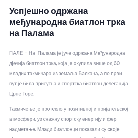
Успјешно одржана
међународна биатлон трка
на Палама
ПАЛЕ – На Палама је јуче одржана Међународна
дјечија биатлон трка, која је окупила више од 60
младих такмичара из земаља Балкана, а по први
пут је била присутна и спортска биатлон делегација
Црне Горе.
Такмичење је протекло у позитивној и пријатељској
атмосфери, уз снажну спортску енергију и фер
надметање. Млади биатлонци показали су своје