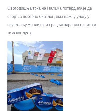
Овогодишња трка на Палама потврдила је да
спорт, а посебно биатлон, има важну улогу у
окупљању младих и изградњи здравих навика и
тимског духа.