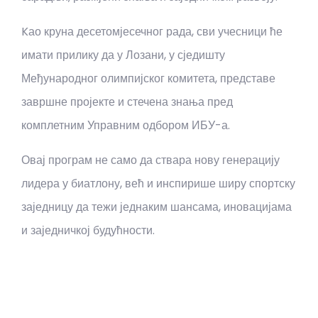
Kао круна десетомјесечног рада, сви учесници ће
имати прилику да у Лозани, у сједишту
Међународног олимпијског комитета, представе
завршне пројекте и стечена знања пред
комплетним Управним одбором ИБУ-а.
Овај програм не само да ствара нову генерацију
лидера у биатлону, већ и инспирише ширу спортску
заједницу да тежи једнаким шансама, иновацијама
и заједничкој будућности.