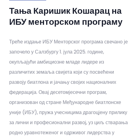
Тања Каришик Кошарац на
ИБУ менторском програму
Треће издање ИБУ Менторског програма свечано је
започело у Салзбургу 1. јула 2025. године,
окупљајући амбициозне младе лидере из
различитих земаља свијета који су посвећени
развоју биатлона и јачању својих националних
федерација. Овај десетомјесечни програм,
организован од стране Међународне биатлонске
уније (ИБУ), пружа учесницима драгоцјену прилику
за лични и професионални развој, уз циљ стварања
родно уравнотеженог и одрживог лидерства у