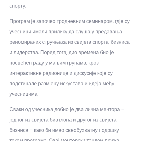
спорту.
Програм је започео тродневним семинаром, гдје су
учесници имали прилику да слушају предавања
реномираних стручњака из свијета спорта, бизниса
и лидерства. Поред тога, дио времена био је
посвећен раду у мањим групама, кроз
интерактивне радионице и дискусије које су
подстицале размјену искустава и идеја међу
учесницима.
Сваки од учесника добио је два лична ментора –
једног из свијета биатлона и другог из свијета
бизниса – како би имао свеобухватну подршку
током програма. Овај менторски тандем пружа