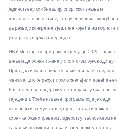
јединствену комбинацију спортског знања и
пословне перспективе, што учесницима омогућава
да развију конкретне вјештине које ће им користити
у вођењу својих федерација.
ИБУ Менторски програм покренут је 2022. године с
циљем да оснажи жене у спортском руководству.
Прва два издања била су намијењена искључиво
женама, што је резултирало значајним повећањем
броја жена на лидерским позицијама у биатлонској
заједници. Треће издање програма, које је сада
отворено и за мушкарце, представља и важан
корак ка равноправном лидерству, заснованом на
сарадњи, размјени знања и заједничком развоју.