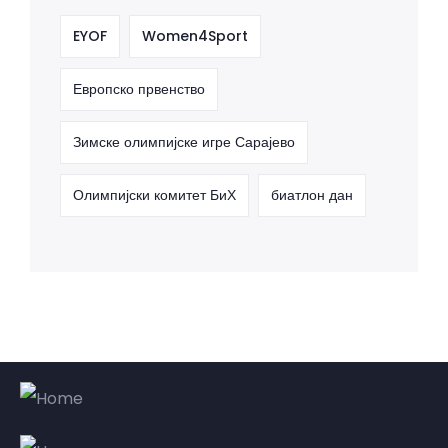
EYOF
Women4Sport
Европско првенство
Зимске олимпијске игре Сарајево
Олимпијски комитет БиХ
биатлон дан