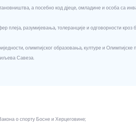
новништва, а посебно код дјеце, омладине и особа са инв
фер плеја, разумијевања, толеранције и одговорности кро
иједности, олимпијског образовања, културе и Олимпијске 
 циљева Савеза.
Закона о спорту Босне и Херцеговине;