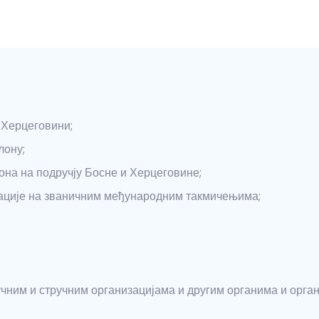
 Херцеговини;
лону;
на на подручју Босне и Херцеговине;
ације на званичним међународним такмичењима;
чним и стручним организацијама и другим органима и орга