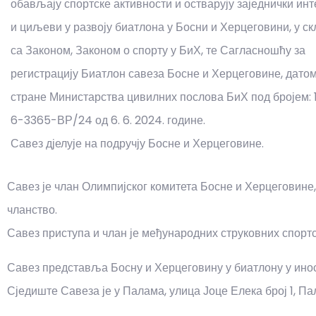
обављају спортске активности и остварују заједнички ин
и циљеви у развоју биатлона у Босни и Херцеговини, у ск
са Законом, Законом о спорту у БиХ, те Сагласношћу за
регистрацију Биатлон савеза Босне и Херцеговине, датом
стране Министарства цивилних послова БиХ под бројем: 
6-3365-ВР/24 од 6. 6. 2024. године.
Савез дјелује на подручју Босне и Херцеговине.
Савез је члан Олимпијског комитета Босне и Херцеговине,
чланство.
Савез приступа и члан је међународних струковних спортс
Савез представља Босну и Херцеговину у биатлону у ино
Сједиште Савеза је у Палама, улица Јоце Елека број 1, Па