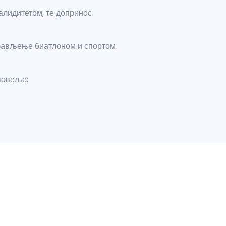
алидитетом, те допринос
з бављење биатлоном и спортом
повеље;