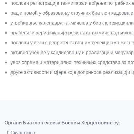
послови регистрације такмичара и вођење потребних 
рад и помоћ у образовању стручних биатлон кадрова 
утврђивање календара такмичења у биатлон дисципли
праћење и верификација резултата такмичења, њихов
послови у вези с репрезентативним селекцијама Босне
активно учешће у кандидовању и реализацији међунаро
увоз опреме и материјално-техничких средстава за по
друге активности и мјере које доприносе реализацији
Органи Биатлон савеза Босне и Херцеговине су:
Скупштина,