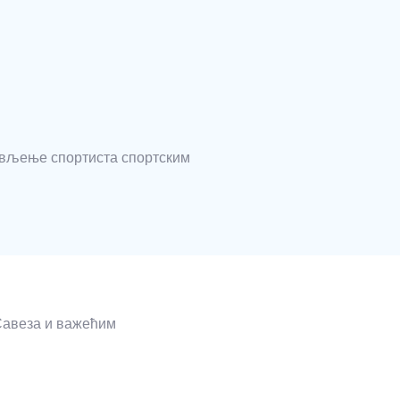
бављење спортиста спортским
 Савеза и важећим