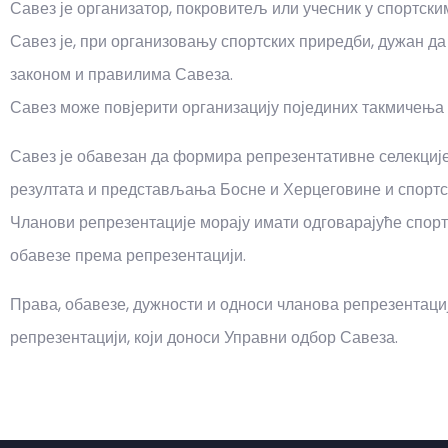
Савез је организатор, покровитељ или учесник у спортск
Савез је, при организовању спортских приредби, дужан д
законом и правилима Савеза.
Савез може повјерити организацију појединих такмичења
Савез је обавезан да формира репрезентативне селекциј
резултата и представљања Босне и Херцеговине и спортс
Чланови репрезентације морају имати одговарајуће спорт
обавезе према репрезентацији.
Права, обавезе, дужности и односи чланова репрезентац
репрезентацији, који доноси Управни одбор Савеза.