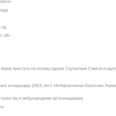
тереси
ладу
 од
11-35-
 којем приступа на основу одлуке Скупштине Савеза и одлу
ких асоцијација (ИБУ, енгл. Интернатионал Биатхлон Унион,
странству и међународним организацијама.
ле.