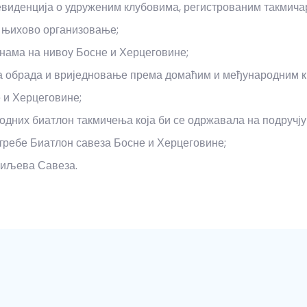
евиденција о удруженим клубовима, регистрованим такмича
и њихово организовање;
нама на нивоу Босне и Херцеговине;
а обрада и вриједновање према домаћим и међународним к
 и Херцеговине;
дних биатлон такмичења која би се одржавала на подручју
требе Биатлон савеза Босне и Херцеговине;
 циљева Савеза.