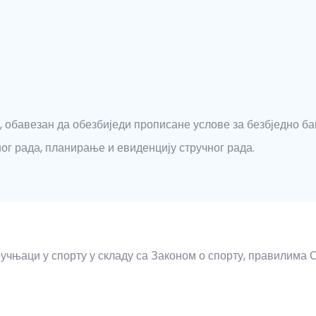
и, обавезан да обезбиједи прописане услове за безбједно 
ог рада, планирање и евиденцију стручног рада.
ручњаци у спорту у складу са Законом о спорту, правилима