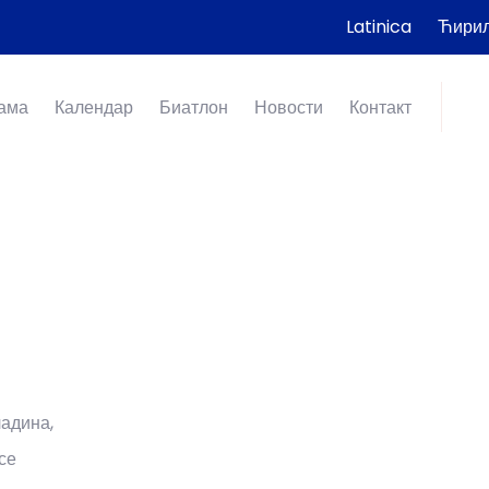
Latinica
Ћири
ама
Календар
Биатлон
Новости
Контакт
адина,
се