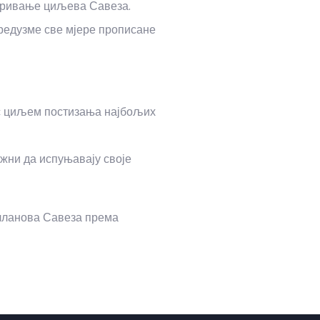
варивање циљева Савеза.
предузме све мјере прописане
 с циљем постизања најбољих
ужни да испуњавају своје
 чланова Савеза према