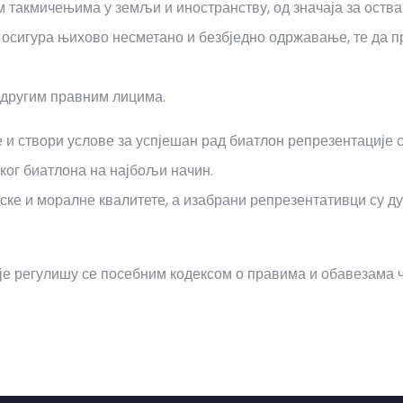
им такмичењима у земљи и иностранству, од значаја за ост
а осигура њихово несметано и безбједно одржавање, те да 
 другим правним лицима.
е и створи услове за успјешан рад биатлон репрезентације
ког биатлона на најбољи начин.
ске и моралне квалитете, а изабрани репрезентативци су д
ије регулишу се посебним кодексом о правима и обавезама