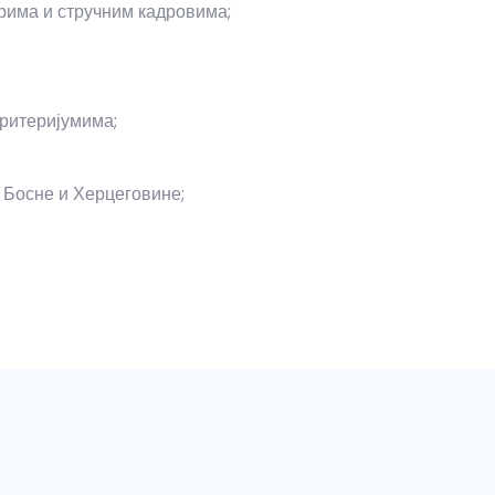
рима и стручним кадровима;
ритеријумима;
 Босне и Херцеговине;