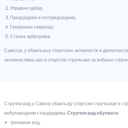
Управни одбор,
Предсједник и потпредсједник,
Генерални секретар,
Стална арбитража.
Савез је, у обављању спортских активности и дјелатност
активностима, као и спортске стручњаке за вођење стручн
Стручни рад у Савезу обављају спортски стручњаци и ст
међународним стандардима.
Стручни рад обухвата:
тренажни рад,