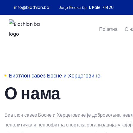
info@biathlon.ba
Јоце Елека бр. 1, Pale 71420
Почетна
О н
Биатлон савез Босне и Херцеговине
О нама
Биатлон савез Босне и Херцеговине је добровољна, невл
неполитичка и непрофитна спортска организација, у којој 