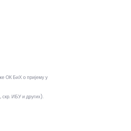
ке ОК БиХ о пријему у
 скр. ИБУ и других).