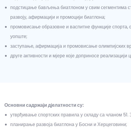
подстицање бављења биатлоном у свим сегментима ста
развоју, афирмацији и промоцији биатлона;
промовисање образовне и васпитне функције спорта, 
уопште;
заступање, афирмација и промовисање олимпијских вр
друге активности и мјере које доприносе реализацији
Основни садржаји дјелатности су:
утврђивање спортских правила у складу са чланом 51. 
планирање развоја биатлона у Босни и Херцеговини;