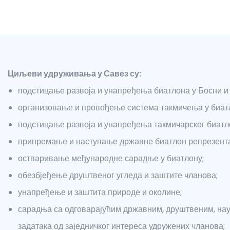
Циљеви удруживања у Савез су:
подстицање развоја и унапређења биатлона у Босни и
организовање и провођење система такмичења у биат
подстицање развоја и унапређења такмичарског биатло
припремање и наступање државне биатлон репрезент
остваривање међународне сарадње у биатлону;
обезбјеђење друштвеног угледа и заштите чланова;
унапређење и заштита природе и околине;
сарадња са одговарајућим државним, друштвеним, нау
задатака од заједничког интереса удружених чланова;