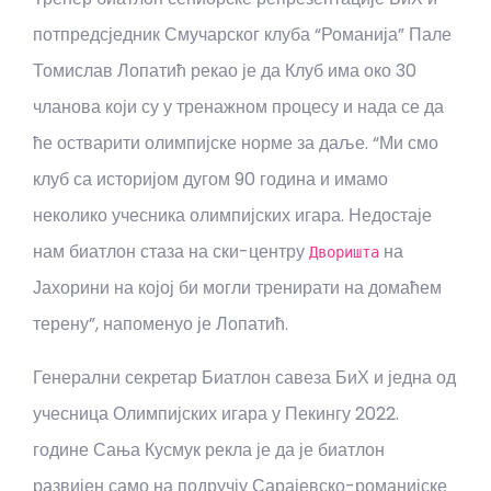
потпредсједник Смучарског клуба “Романија” Пале
Томислав Лопатић рекао је да Клуб има око 30
чланова који су у тренажном процесу и нада се да
ће остварити олимпијске норме за даље. “Ми смо
клуб са историјом дугом 90 година и имамо
неколико учесника олимпијских игара. Недостаје
нам биатлон стаза на ски-центру
на
Дворишта
Јахорини на којој би могли тренирати на домаћем
терену”, напоменуо је Лопатић.
Генерални секретар Биатлон савеза БиХ и једна од
учесница Олимпијских игара у Пекингу 2022.
године Сања Кусмук рекла је да је биатлон
развијен само на подручју Сарајевско-романијске