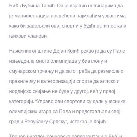
БиХ Љубиша Танић. Он је изјавио новинарима да
је манифестација посвећена најмлађим узрастима
како би завољели овај спорт и у будћности постали
њихови чланови.
Начелник општине Дејан Којић рекао је да су Пале
изњедриле много олимпијаца у биатлону и
смучарском трчању и да зато треба да размисле о
правилнику и категоризацији спорта да алпско и
нордијско скијање не буде у другој, већ у првој
категорији. “Управо ови спортови су дали учеснике
олимпијских игара са Пала и представљали свој
град и Републику Српску”, истакао је Којић.
Тренер биатлон сениорске репрезентације БиХ и