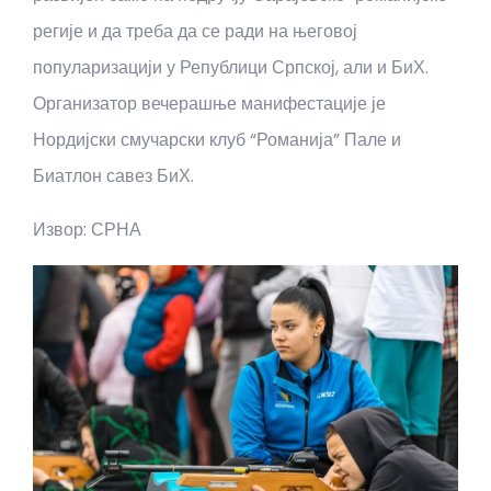
регије и да треба да се ради на његовој
популаризацији у Републици Српској, али и БиХ.
Организатор вечерашње манифестације је
Нордијски смучарски клуб “Романија” Пале и
Биатлон савез БиХ.
Извор: СРНА