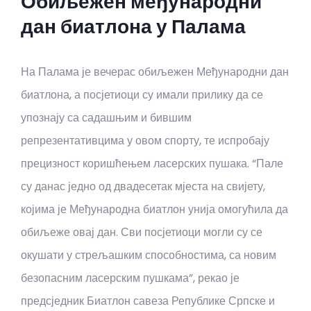
Обиљежен међународни
дан биатлона у Палама
На Палама је вечерас обиљежен Међународни дан
биатлона, а посјетиоци су имали прилику да се
упознају са садашњим и бившим
репрезентативцима у овом спорту, те испробају
прецизност коришћењем ласерских пушака. “Пале
су данас једно од двадесетак мјеста на свијету,
којима је Међународна биатлон унија омогућила да
обиљеже овај дан. Сви посјетиоци могли су се
окушати у стрељашким способностима, са новим
безопасним ласерским пушкама”, рекао је
предсједник Биатлон савеза Републике Српске и