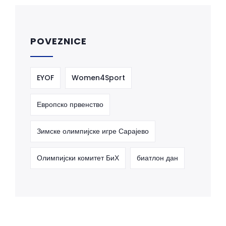
POVEZNICE
EYOF
Women4Sport
Европско првенство
Зимске олимпијске игре Сарајево
Олимпијски комитет БиХ
биатлон дан