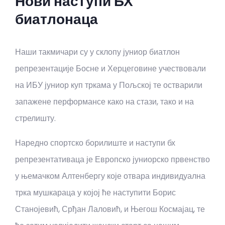
Нови наступи БХ
биатлонаца
Наши такмичари су у склопу јуниор биатлон
репрезентације Босне и Херцеговине учествовали
на ИБУ јуниор куп тркама у Пољској те остварили
запажене перформансе како на стази, тако и на
стрелишту.
Наредно спортско борилиште и наступи бх
репрезентативаца је Европско јуниорско првенство
у њемачком Алтенбергу које отвара индивидуална
трка мушкараца у којој ће наступити Борис
Станојевић, Срђан Лаловић, и Његош Космајац, те