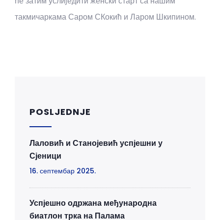
ће затим услиједити женски старт са нашим
такмичаркама Саром СКокић и Ларом Шкипином.
POSLJEDNJE
Лаловић и Станојевић успјешни у
Сјеници
16. септембар 2025.
Успјешно одржана међународна
биатлон трка на Палама