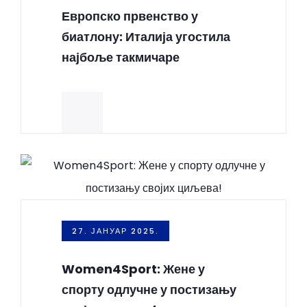
Европско првенство у
биатлону: Италија угостила
најбоље такмичаре
27. ЈАНУАР 2025.
Women4Sport: Жене у
спорту одлучне у постизању