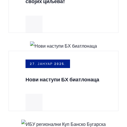
својих циљева!
27. ЈАНУАР 2025.
Нови наступи БХ биатлонаца